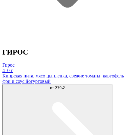
ГИРОС
Гирос
410 г
Кипрская пита, мясо цыпленка, свежие томаты, картофель
фри и соус йогуртовый
от
379 ₽