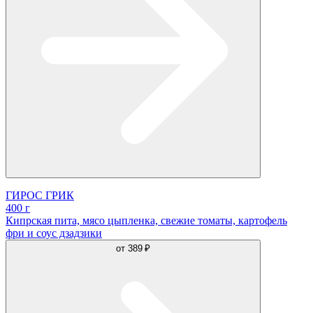
ГИРОС ГРИК
400 г
Кипрская пита, мясо цыпленка, свежие томаты, картофель
фри и соус дзадзики
от
389 ₽