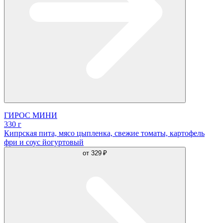
ГИРОС МИНИ
330 г
Кипрская пита, мясо цыпленка, свежие томаты, картофель
фри и соус йогуртовый
от
329 ₽