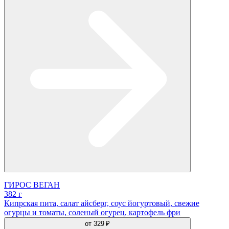
ГИРОС ВЕГАН
382 г
Кипрская пита, салат айсберг, соус йогуртовый, свежие
огурцы и томаты, соленый огурец, картофель фри
от
329 ₽