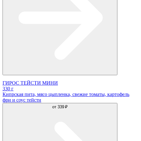
ГИРОС ТЕЙСТИ МИНИ
330 г
Кипрская пита, мясо цыпленка, свежие томаты, картофель
фри и соус тейсти
от
339 ₽