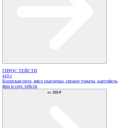
ГИРОС ТЕЙСТИ
410 г
Кипрская пита, мясо цыпленка, свежие томаты, картофель
фри и соус тейсти
от
389 ₽