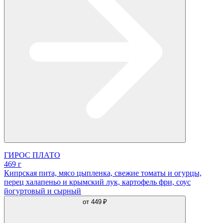
ГИРОС ПЛАТО
469 г
Кипрская пита, мясо цыпленка, свежие томаты и огурцы,
перец халапеньо и крымский лук, картофель фри, соус
йогуртовый и сырный
от
449 ₽