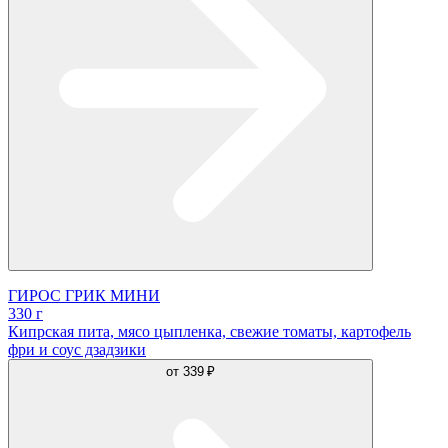
ГИРОС ГРИК МИНИ
330 г
Кипрская пита, мясо цыпленка, свежие томаты, картофель
фри и соус дзадзики
от
339 ₽