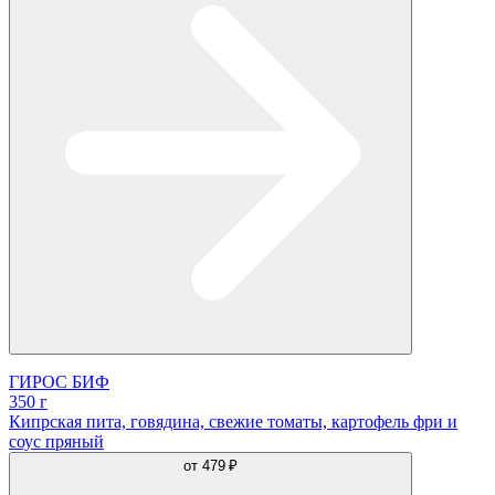
ГИРОС БИФ
350 г
Кипрская пита, говядина, свежие томаты, картофель фри и
соус пряный
от
479 ₽