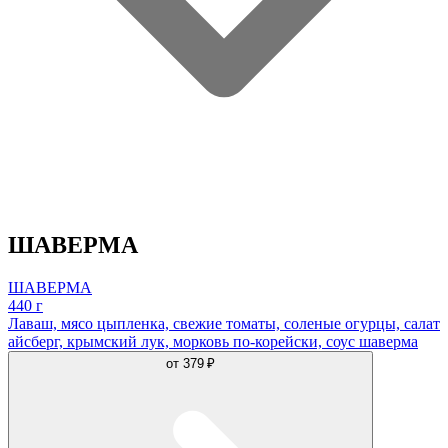
ШАВЕРМА
ШАВЕРМА
440 г
Лаваш, мясо цыпленка, свежие томаты, соленые огурцы, салат
айсберг, крымский лук, морковь по-корейски, соус шаверма
от
379 ₽