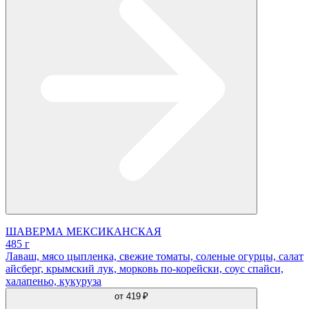
ШАВЕРМА МЕКСИКАНСКАЯ
485 г
Лаваш, мясо цыпленка, свежие томаты, соленые огурцы, салат
айсберг, крымский лук, морковь по-корейски, соус спайси,
халапеньо, кукуруза
от
419 ₽