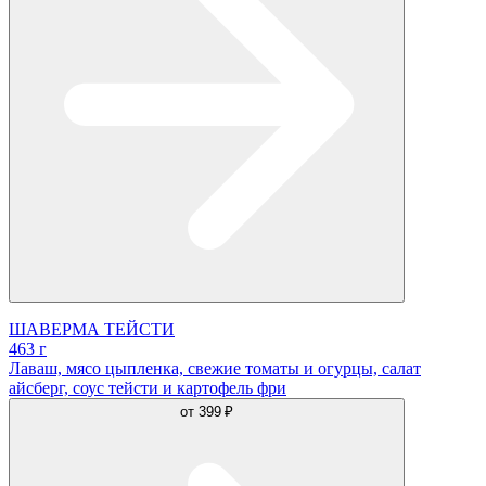
ШАВЕРМА ТЕЙСТИ
463 г
Лаваш, мясо цыпленка, свежие томаты и огурцы, салат
айсберг, соус тейсти и картофель фри
от
399 ₽